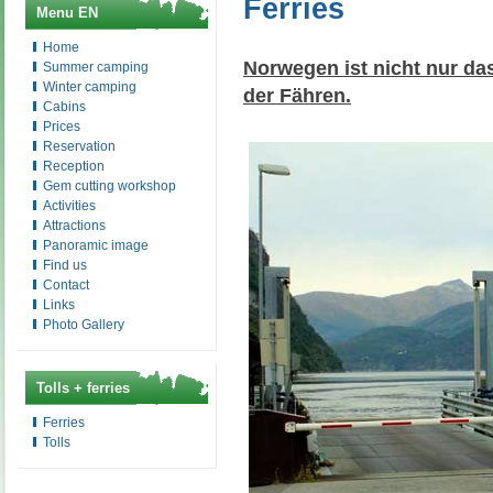
Ferries
Menu EN
Home
Norwegen ist nicht nur da
Summer camping
Winter camping
der Fähren.
Cabins
Prices
Reservation
Reception
Gem cutting workshop
Activities
Attractions
Panoramic image
Find us
Contact
Links
Photo Gallery
Tolls + ferries
Ferries
Tolls