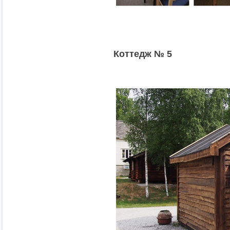
К
оттедж № 5