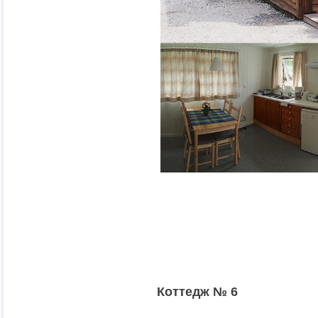
К
оттедж № 6