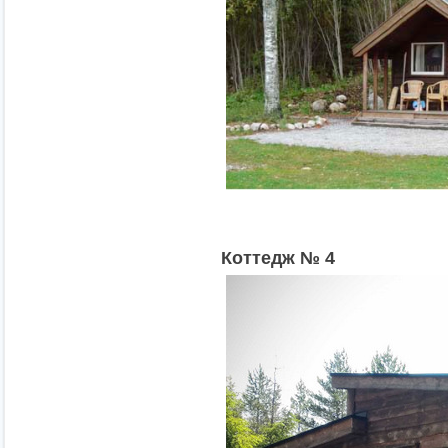
К
оттедж № 4