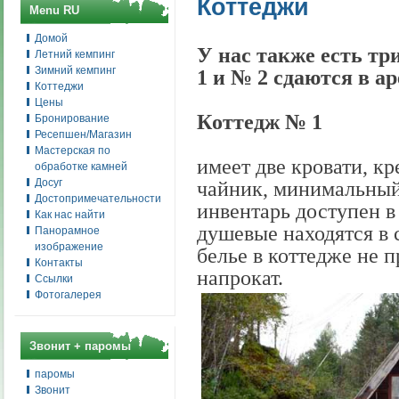
Коттеджи
Menu RU
Домой
У нас также есть
тр
Летний кемпинг
Зимний кемпинг
1 и № 2 сдаются в а
Коттеджи
Цены
К
оттедж № 1
Бронирование
Ресепшен/Магазин
Мастерская по
имеет две кровати, к
обработке камней
Досуг
чайник
, минимальный
Достопримечательности
инвентарь
доступ
ен
в
Как нас найти
душевые находятся в
с
Панорамное
изображение
белье
в коттедже не п
Контакты
напрокат.
Ссылки
Фотогалерея
Звонит + паромы
паромы
Звонит