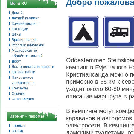
Добро пожалова
Menu RU
Домой
Летний кемпинг
Зимний кемпинг
Коттеджи
Цены
Бронирование
Ресепшен/Магазин
Мастерская по
обработке камней
Oddestemmen Steinslipe
Досуг
кемпинг в Evje на юге Н
Достопримечательности
Как нас найти
Кристиансанда можно п
Панорамное
примерно в 65 км к сев
изображение
уходит около 60-80 мин
Контакты
Ссылки
описание маршрута в р
Фотогалерея
В кемпинге могут комфо
Звонит + паромы
караванов и автодомов
электросети.
В кемпинге
паромы
Звонит
дамскими туалетами,
го