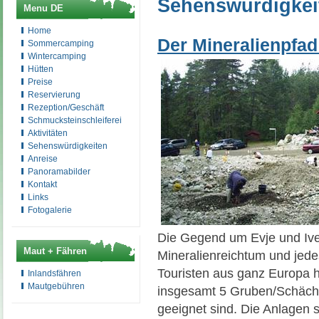
Sehenswürdigkei
Menu DE
Home
Der Mineralienpfad
Sommercamping
Wintercamping
Hütten
Preise
Reservierung
Rezeption/Geschäft
Schmucksteinschleiferei
Aktivitäten
Sehenswürdigkeiten
Anreise
Panoramabilder
Kontakt
Links
Fotogalerie
Die Gegend um Evje und Ivel
Maut + Fähren
Mineralienreichtum und jed
Touristen aus ganz Europa hi
Inlandsfähren
Mautgebühren
insgesamt 5 Gruben/Schäch
geeignet sind. Die Anlagen 