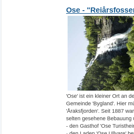
Ose - "Reiårsfosse
'Ose' ist ein kleiner Ort an
Gemeinde 'Bygland'. Hier mü
'Åraksfjorden'. Seit 1887 war
selten gesehene Bebauung u
- den Gasthof 'Ose Turisthei
- den Laden 'Ose Ullvare' b