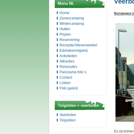
Veerb
Menu NL
Home
Norwegen is
Zomercamping
Wintercamping
Hutten
Prijzen
Reservering
Receptie/Stenenwinkel
Edelsteenslijperij
Activiteiten
Attracties
Reisroutes
Panorama foto´s
Contact
Linken
Foto galerij
Tolgelden + veerboten
Veerboten
Tolgelden
Es ist immer