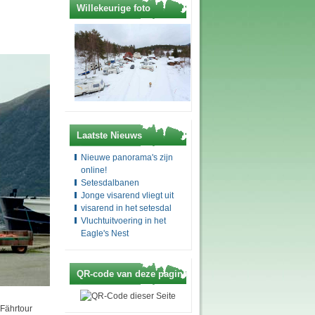
Willekeurige foto
Laatste Nieuws
Nieuwe panorama's zijn
online!
Setesdalbanen
Jonge visarend vliegt uit
visarend in het setesdal
Vluchtuitvoering in het
Eagle's Nest
QR-code van deze pagina
 Fährtour