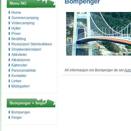
Bompenger
Menu NO
Home
Sommercamping
Vintercamping
Hytter
Priser
Bestilling
Resepsjon/ Steinbutikken
Smykkesteinsliperi
Aktiviteter
Attraksjoner
Kjøreruter
All informasjon
om
Bomperger
de ser
Aut
Panoramabilde
Kontakter
Linker
Bildegalleri
Bompenger + ferger
Bompenger
Ferger