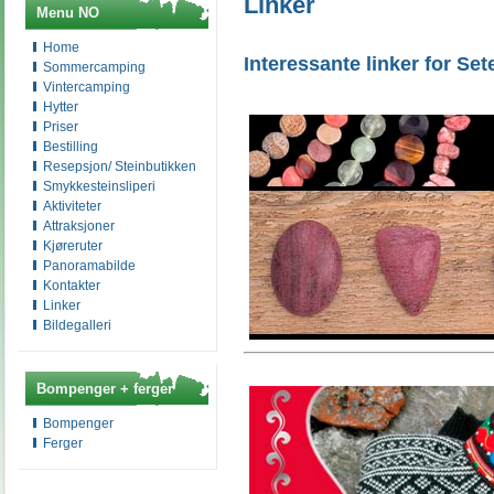
Linker
Menu NO
Home
Interessante linker for Se
Sommercamping
Vintercamping
Hytter
Priser
Bestilling
Resepsjon/ Steinbutikken
Smykkesteinsliperi
Aktiviteter
Attraksjoner
Kjøreruter
Panoramabilde
Kontakter
Linker
Bildegalleri
Bompenger + ferger
Bompenger
Ferger