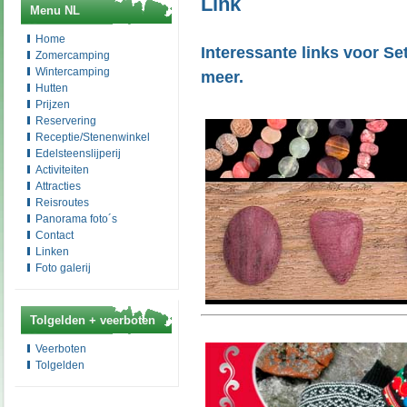
Link
Menu NL
Home
Interessante links voor S
Zomercamping
Wintercamping
meer.
Hutten
Prijzen
Reservering
Receptie/Stenenwinkel
Edelsteenslijperij
Activiteiten
Attracties
Reisroutes
Panorama foto´s
Contact
Linken
Foto galerij
Tolgelden + veerboten
Veerboten
Tolgelden