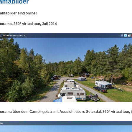
amabilder
mabilder sind online
!
ama, 360° virtual tour, Juli 2014
ama über dem Campingplatz mit Aussicht übers Setesdal, 360° virtual tour, j