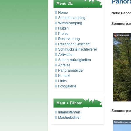
Panor
Menu DE
Home
Neue Panora
Sommercamping
Wintercamping
Sommerpanor
Hütten
Preise
Reservierung
Rezeption/Geschäft
Schmucksteinschleiferei
Aktivitäten
Sehenswürdigkeiten
Anreise
Panoramabilder
Kontakt
Links
Fotogalerie
Maut + Fähren
Sommerpanor
Inlandsfähren
Mautgebühren