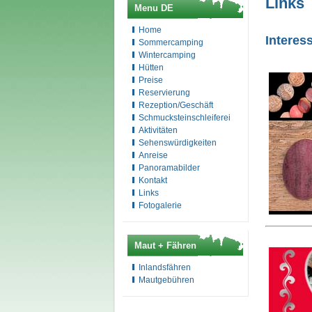
Links
Menu DE
Home
Interes
Sommercamping
Wintercamping
Hütten
Preise
Reservierung
Rezeption/Geschäft
Schmucksteinschleiferei
Aktivitäten
Sehenswürdigkeiten
Anreise
Panoramabilder
Kontakt
Links
Fotogalerie
Maut + Fähren
Inlandsfähren
Mautgebühren