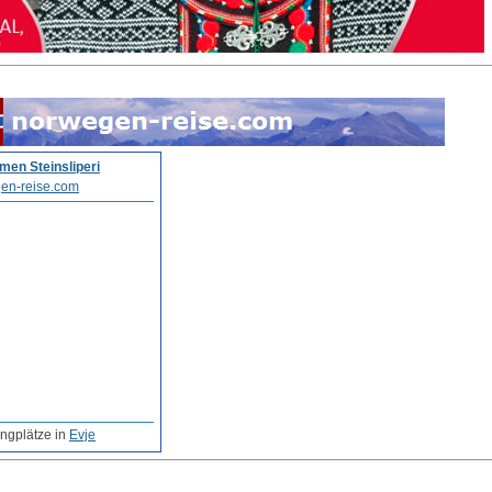
en Steinsliperi
en-reise.com
ngplätze in
Evje