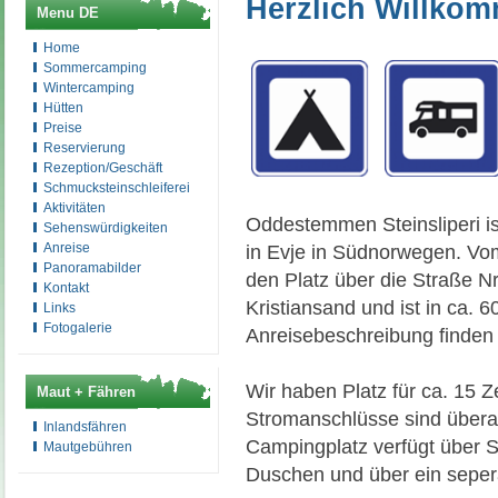
Herzlich Willko
Menu DE
Home
Sommercamping
Wintercamping
Hütten
Preise
Reservierung
Rezeption/Geschäft
Schmucksteinschleiferei
Aktivitäten
Oddestemmen Steinsliperi is
Sehenswürdigkeiten
Anreise
in Evje in Südnorwegen. Vom
Panoramabilder
den Platz über die Straße Nr.
Kontakt
Kristiansand und ist in ca. 6
Links
Fotogalerie
Anreisebeschreibung finden 
Wir haben Platz für ca. 15
Maut + Fähren
Stromanschlüsse sind überal
Inlandsfähren
Campingplatz verfügt über 
Mautgebühren
Duschen und über ein sepe